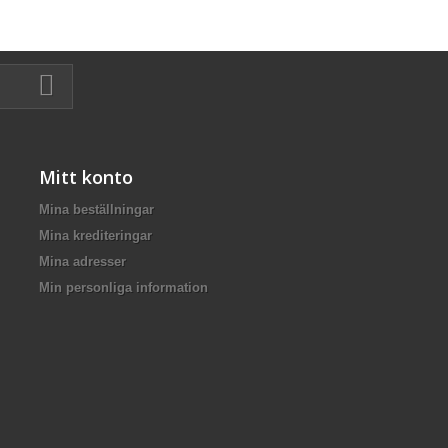
Mitt konto
Mina beställningar
Mina krediteringar
Mina adresser
Min personliga information