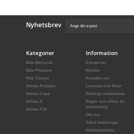
Nyhetsbrev
Kategorier
Information
Nike Mercurial
Extrapriser
Nike Phantom
Nyheter
Nike Tiempo
Kontakta oss
Adidas Predator
Leverans och Retur
Adidas Copa
Rättsligt meddelande
Adidas X
Regler och villkor för
användning
Adidas F50
Om oss
Säkra betalningar
Webbplatskarta