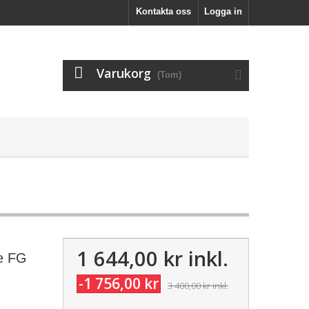
Kontakta oss
Logga in
Varukorg
(Tom)
1 644,00 kr
inkl.
te FG
-1 756,00 kr
3 400,00 kr
inkl.