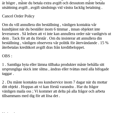
är högre , måste du betala extra avgift och dessutom måste betala
utsättning avgift , avgift sändnings vid västra facklig betalning .
Cancel Order Policy
Om du vill annullera din beställning , vänligen kontakta vår
kundtjänst när du beställer inom 6 timmar , innan objektet inte
leveransen . Så ledsen att vi inte kan annullera order när vanligtvis ut
dem . Tack för att du förstår . Om du insisterar att annullera din
beställning , vänligen observera vår politik för återvändande . 15 %
återbetalas kreditkort avgift dras från kreditbeloppet.
OBS :
1 . Samtliga byta eller lämna tillbaka produkter måste behålla sitt
ursprungliga skick inte slitna , ändras eller tvättas med alla bifogade
taggar .
2 . Du måste kontakta oss kundservice inom 7 dagar när du mottar
ditt objekt . Hoppas att vi kan förstå varandra . Har du frågor
vänligen maila oss ; Vi kommer att delta på alla frågor och arbeta
tillsammans med dig för att lösa det .