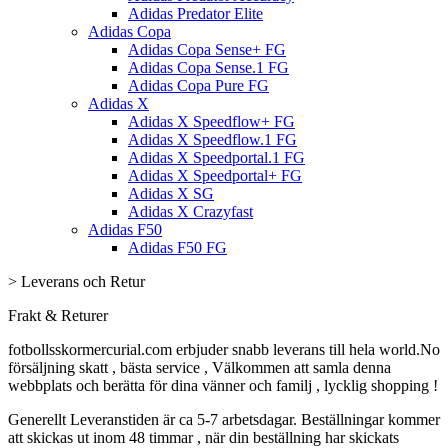
Adidas Predator Elite
Adidas Copa
Adidas Copa Sense+ FG
Adidas Copa Sense.1 FG
Adidas Copa Pure FG
Adidas X
Adidas X Speedflow+ FG
Adidas X Speedflow.1 FG
Adidas X Speedportal.1 FG
Adidas X Speedportal+ FG
Adidas X SG
Adidas X Crazyfast
Adidas F50
Adidas F50 FG
>
Leverans och Retur
Frakt & Returer
fotbollsskormercurial.com erbjuder snabb leverans till hela world.No
försäljning skatt , bästa service , Välkommen att samla denna
webbplats och berätta för dina vänner och familj , lycklig shopping !
Generellt Leveranstiden är ca 5-7 arbetsdagar. Beställningar kommer
att skickas ut inom 48 timmar , när din beställning har skickats