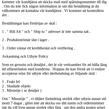
kommer vår kundtjänst att skicka mail med spårningsnummer till dig
. Om du inte fick någon information är om din beställning är du
välkommen att kontakta vår kundtjänst . Vi kommer att kontrollera
det .
Beställningar kan fördröjas av skäl :
1 . " Bill Att " och " Ship to " adresser är inte samma sak .
2 . Produktströmär slut i lager .
3 . Order väntar ett kreditbeslut och verifiering .
Avkastning och Utbyte Policy
Som en grossist och detaljist , det är vår verksamhet för att hålla lång
tid affärsrelation med kunderna . Hoppas du kan förstå att vi endast
accepterar retur för utbyte eller återbetalning av följande skäl :
1 . Frakt fel
2 . Skadade objekt
3 . Missnöje ( se detaljer )
Om " Missnöje " , vi tillåter förändring storlek eller utbyta annan stil
inom 7 dagar , glöm inte att skicka oss ditt namn och ordernummer
när du vill byta annan storlek eller färg . om den andra posten priset