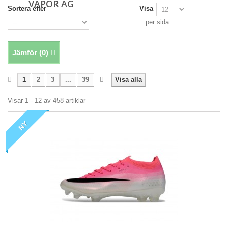
VAPOR AG
Sortera efter
Visa
per sida
Jämför (
0
)
1
2
3
...
39
Visa alla
Visar 1 - 12 av 458 artiklar
NY