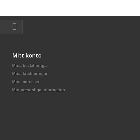
Mitt konto
Mina beställningar
Mina krediteringar
Mina adresser
Min personliga information