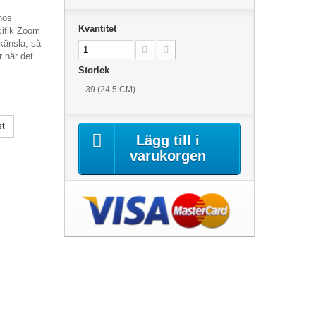
hos
Kvantitet
ecifik Zoom
 känsla, så
r när det
Storlek
39 (24.5 CM)
st
Lägg till i
varukorgen