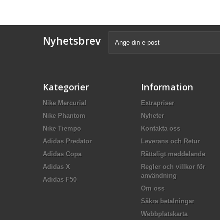
Nyhetsbrev
Kategorier
Information
Nike Mercurial
Extrapriser
Nike Phantom
Nyheter
Nike Tiempo
Kontakta oss
Adidas Predator
Leverans och Retur
Adidas Copa
Rättsligt meddelande
Adidas X
Regler och villkor för
användning
Adidas F50
Om oss
Säkra betalningar
Webbplatskarta