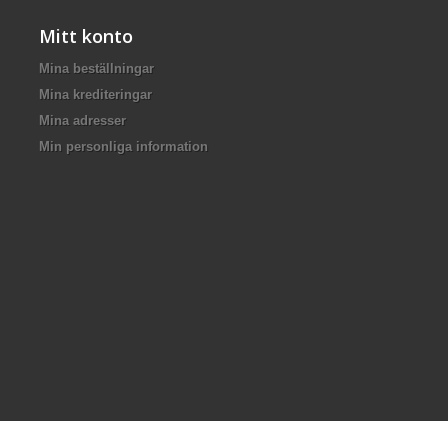
Mitt konto
Mina beställningar
Mina krediteringar
Mina adresser
Min personliga information