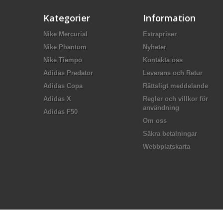
Kategorier
Information
Nike Mercurial
Extrapriser
Nike Phantom
Nyheter
Nike Tiempo
Kontakta oss
Adidas Predator
Leverans och Retur
Adidas Copa
Rättsligt meddelande
Adidas X
Regler och villkor för
användning
Adidas F50
Om oss
Säkra betalningar
Webbplatskarta